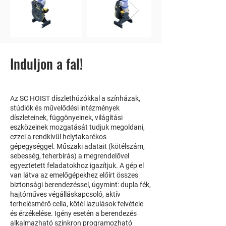
Induljon a fal!
Az SC HOIST díszlethúzókkal a színházak,
stúdiók és művelődési intézmények
díszleteinek, függönyeinek, világítási
eszközeinek mozgatását tudjuk megoldani,
ezzel a rendkívül helytakarékos
gépegységgel. Műszaki adatait (kötélszám,
sebesség, teherbírás) a megrendelővel
egyeztetett feladatokhoz igazítjuk. A gép el
van látva az emelőgépekhez előírt összes
biztonsági berendezéssel, úgymint: dupla fék,
hajtóműves végálláskapcsoló, aktív
terhelésmérő cella, kötél lazulások felvétele
és érzékelése. Igény esetén a berendezés
alkalmazható szinkron programozható