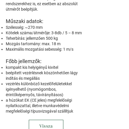
rendszerekhez is, ez esetben az abszolút
útmérőt beépítjük.
Műszaki adatok:
Szélesség: ~270 mm
Kötelek száma/átmérője: 3-8db / 5 – 8 mm
Teherbírás: jellemzően 500 kg
Mozgás tartomány: max. 18 m
Maximális mozgatási sebesség: 1 m/s
Főbb jellemzők:
kompakt kis helyigényű kivitel
beépített vezérlésnek köszönhetően lágy
indítás és megállás
vezérlés különböző kezelőfelületekkel
igényelhető (nyomógombos,
érintőképernyős, távírányításos)
a húzókat EK (CE jeles) megfelelőségi
nyilatkozattal, illetve munkavédelmi
megfelelőségi típusvizsgával szállítjuk
Vissza