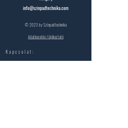
info@szinpadtechnika.com
© 2023 by Színpadtechnika
Adatkezelési tájékoztató
Kapcsolat:
Keresztnév
Vezetéknév
Email
Ajánlatkérés
Érdeklődés
Szakmai