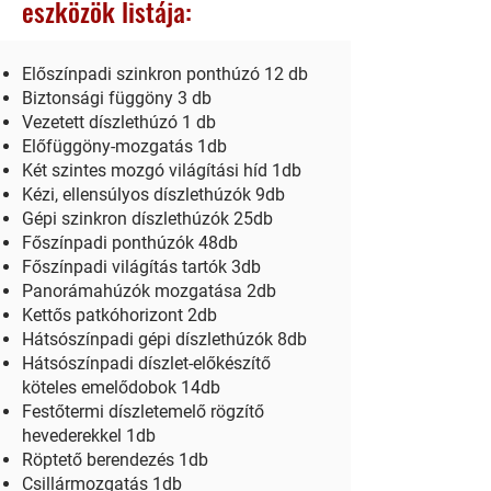
eszközök listája
:
Előszínpadi szinkron ponthúzó 12 db
Biztonsági függöny 3 db
Vezetett díszlethúzó 1 db
Előfüggöny-mozgatás 1db
Két szintes mozgó világítási híd 1db
Kézi, ellensúlyos díszlethúzók 9db
Gépi szinkron díszlethúzók 25db
Főszínpadi ponthúzók 48db
Főszínpadi világítás tartók 3db
Panorámahúzók mozgatása 2db
Kettős patkóhorizont 2db
Hátsószínpadi gépi díszlethúzók 8db
Hátsószínpadi díszlet-előkészítő
köteles emelődobok 14db
Festőtermi díszletemelő rögzítő
hevederekkel 1db
Röptető berendezés 1db
Csillármozgatás 1db