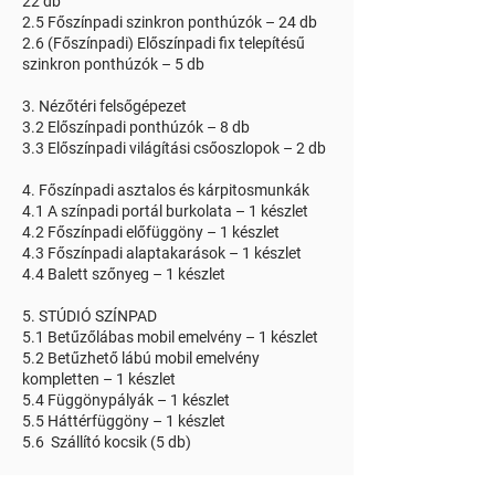
22 db
2.5 Főszínpadi szinkron ponthúzók – 24 db
2.6 (Főszínpadi) Előszínpadi fix telepítésű
szinkron ponthúzók – 5 db
3. Nézőtéri felsőgépezet
3.2 Előszínpadi ponthúzók – 8 db
3.3 Előszínpadi világítási csőoszlopok – 2 db
4. Főszínpadi asztalos és kárpitosmunkák
4.1 A színpadi portál burkolata – 1 készlet
4.2 Főszínpadi előfüggöny – 1 készlet
4.3 Főszínpadi alaptakarások – 1 készlet
4.4 Balett szőnyeg – 1 készlet
5. STÚDIÓ SZÍNPAD
5
.1 Betűzőlábas mobil emelvény – 1 készlet
5.2 Betűzhető lábú mobil emelvény
kompletten – 1 készlet
5.4 Függönypályák – 1 készlet
5.5 Háttérfüggöny – 1 készlet
5.6 Szállító kocsik (5 db)