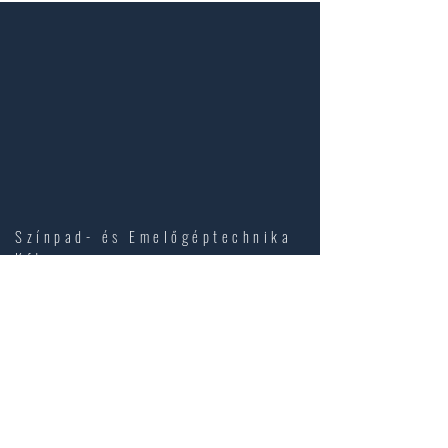
Színpad- és Emelőgéptechnika
Kft
Budapesti utca 128.
Veresegyház
2112
Hungary
info@szinpadtechnika.com