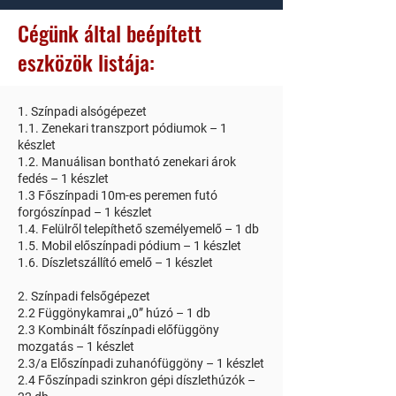
Cégünk
által beépített
eszközök listája
:
1. Színpadi alsógépezet
1.1. Zenekari transzport pódiumok – 1
készlet
1.2. Manuálisan bontható zenekari árok
fedés – 1 készlet
1.3 Főszínpadi 10m-es peremen futó
forgószínpad – 1 készlet
1.4. Felülről telepíthető személyemelő – 1 db
1.5. Mobil előszínpadi pódium – 1 készlet
1.6. Díszletszállító emelő – 1 készlet
2. Színpadi felsőgépezet
2.2 Függönykamrai „0” húzó – 1 db
2.3 Kombinált főszínpadi előfüggöny
mozgatás – 1 készlet
2.3/a Előszínpadi zuhanófüggöny – 1 készlet
2.4 Főszínpadi szinkron gépi díszlethúzók –