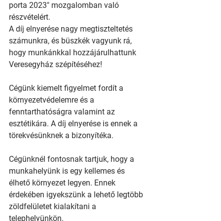
porta 2023" mozgalomban való 
részvételért. 
A díj elnyerése nagy megtiszteltetés 
számunkra, és büszkék vagyunk rá, 
hogy munkánkkal hozzájárulhattunk 
Veresegyház szépítéséhez!
Cégünk kiemelt figyelmet fordít a 
környezetvédelemre és a 
fenntarthatóságra valamint az 
esztétikára. A díj elnyerése is ennek a 
törekvésünknek a bizonyítéka.
Cégünknél fontosnak tartjuk, hogy a 
munkahelyünk is egy kellemes és 
élhető környezet legyen. Ennek 
érdekében igyekszünk a lehető legtöbb 
zöldfelületet kialakítani a 
telephelyünkön.