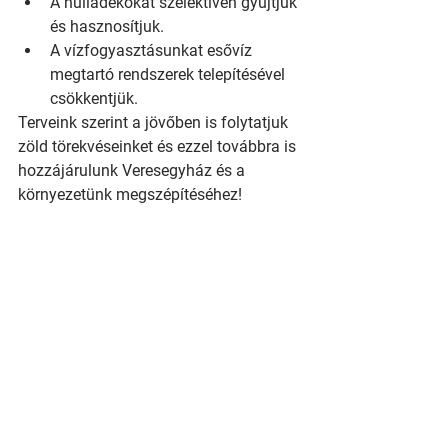
A hulladékokat szelektíven gyűjtjük 
és hasznosítjuk.
A vízfogyasztásunkat esővíz 
megtartó rendszerek telepítésével 
csökkentjük.
Terveink szerint a jövőben is folytatjuk 
zöld törekvéseinket és ezzel továbbra is 
hozzájárulunk Veresegyház és a 
környezetünk megszépítéséhez!