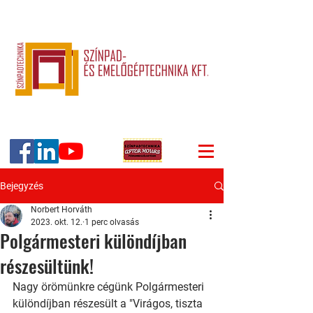
Bejegyzés
Norbert Horváth
2023. okt. 12.
1 perc olvasás
Polgármesteri különdíjban
részesültünk!
Nagy örömünkre cégünk Polgármesteri 
különdíjban részesült a "Virágos, tiszta 